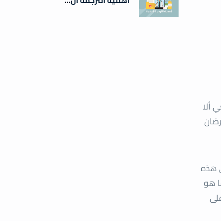
ي ألا
رضان
ي هذه
ا هو
على