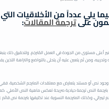
 يلي عدداً من الأخلاقيات التي
ئمون على
ترجمة المقالات
:
فير أعلى مستوى من الجودة في العمل المُترجَم. ولتحقيق ذلك ينبغ
دريبه، ومن ثَم يتعين عليه أن يتحلى بالتواضع والنزاهة اللذين يف
الة وجود نص أو مستند يتعارض مع معتقدات المترجم الشخصية، فف
قوم بترجمة النص ترجمة حيادية صريحة تعكس ماهية النص الأصلي. كم
م ليبرالي، وكذلك المترجمة النسوية عند تكليفها بترجمة نص قائم 