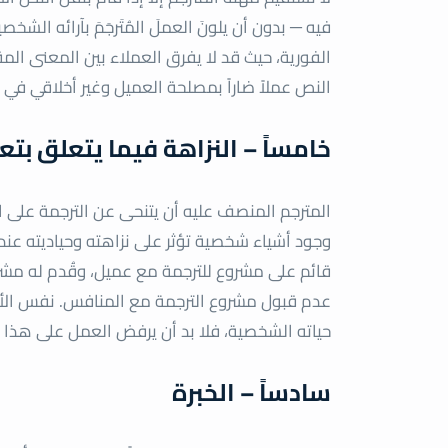
فيه ─ بدون أن يلونَ العملَ المُتَرجَمَ بآرائه الش
الفورية، حيث قد لا يفرق العملاء بين المعنى الم
النص عملاً ضاراً بمصلحة العميل وغير أخلاقي في 
خامساً – النزاهة فيما يتعلق بت
المترجم المنصف عليه أن يتنحى عن الترجمة على ا
وجود أشياء شخصية تؤثر على نزاهته وحياديته عند 
قائم على مشروع للترجمة مع عميل، وقُدم له مشرو
عدم قبول مشروع الترجمة مع المنافس. نفس الأمر 
حياته الشخصية، فلا بد أن يرفض العمل على هذا الم
سادساً – الخبرة