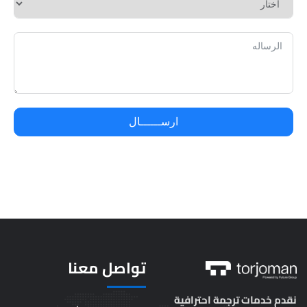
ارســــــال
تواصل معنا
روابط
المصادر
تهمك