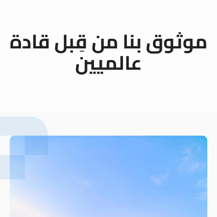
من قِبل قادة
لميين