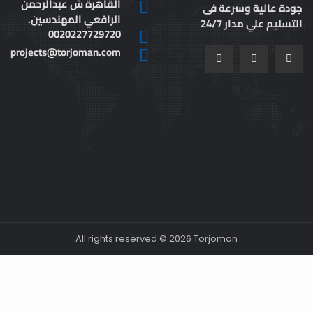
القاهرة ش عبدالرحمن
المدونه
الرافعي المهندسين.
الوظائف
0020227729720
التقنيات
من نحن
projects@torjoman.com
تحدث مع
خبرائنا
الترجمة
والتدقيق
اللغوي
سياسة
الخصوصية
All rights reserved © 2