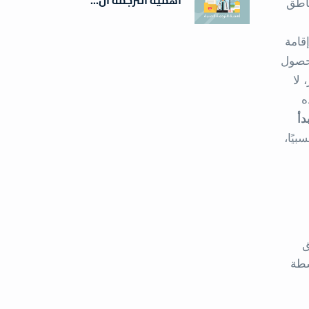
ناطق
قامة
لحصول
 لا
ه
دأ
يًا،
ق
شطة