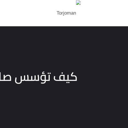
كيف تؤسس صالون