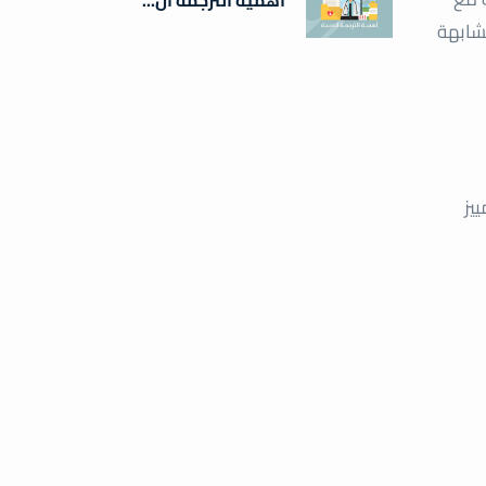
مشابهة
يز