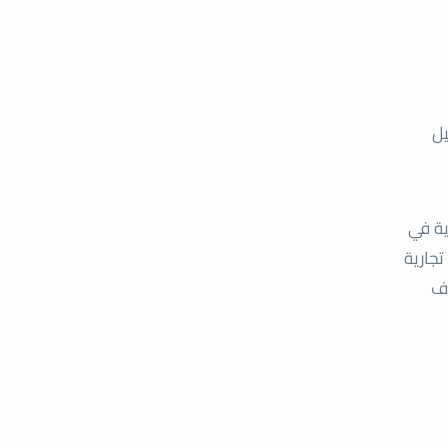
يل
العلامات التجارية في
تجارية
غرامة لا تقل عن 5 آلاف درهم ولا تزيد عن 10 آلاف