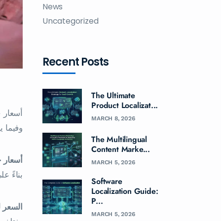
News
Uncategorized
Recent Posts
The Ultimate
Product Localizat...
أسعار خ
MARCH 8, 2026
وفيما ي
The Multilingual
Content Marke...
أسعار خ
MARCH 5, 2026
بناءً ع
Software
Localization Guide:
P...
السعر 
MARCH 5, 2026