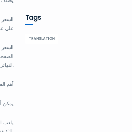
يختلف 
Tags
السعر 
على عدد
TRANSLATION
السعر ا
الصفحات
النهائي.
أهم الع
:يمكن أ
يلعب ال
التكلفة.