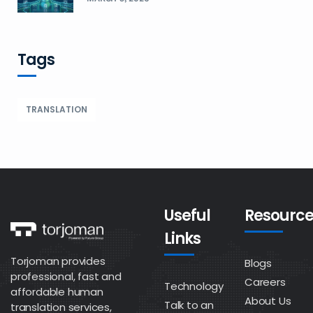
Tags
TRANSLATION
Useful
Resource
Links
Torjoman provides
Blogs
professional, fast and
Careers
Technology
affordable human
About Us
Talk to an
translation services,